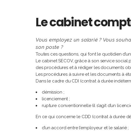
Le cabinet comp
Vous employez un salarié ? Vous souhait
son poste ?
Toutes ces questions, qui font le quotidien d’un c
Le cabinet SECOV, grâce à son service social pr
des procédures et à rédiger les documents obli
Les procédures à suivre et les documents à étab
Dans le cadre du CDI (contrat à durée indétermin
démission ;
licenciement ;
rupture conventionnelle (il s’agit d’un lice
En ce qui concerne le CDD (contrat à durée dét
d’un accord entre l’employeur et le salarié ;