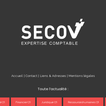
Accueil |
Contact |
Liens & Adresses |
Mentions légales
Toute l’actualité :
é
(7)
Financier
(7)
Juridique
(7)
Ressourceshumaines
(7)