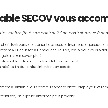
table SECOV vous acc
ez mettre fin à son contrat ? Son contrat arrive à son 
hef d’entreprise, entraînent des risques financiers et juridiques, si
ésent au Beausset, à Bandol et à Toulon, est là pour vous aider à
gatoires (en savoir plus).
lir sont fonction du contrat établi initialement.
ée), la fin du contrat intervient en cas de :
nciement à l’amiable, d’un commun accord entre l’employeur et l’em
erminée), sa rupture anticipée peut provenir :