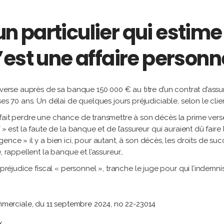
’un particulier qui estim
’est une affaire personn
 verse auprès de sa banque 150 000 € au titre d’un contrat d’assur
es 70 ans. Un délai de quelques jours préjudiciable, selon le clie
fait perdre une chance de transmettre à son décès la prime versé
 » est la faute de la banque et de l’assureur qui auraient dû fair
nce » il y a bien ici, pour autant, à son décès, les droits de suc
, rappellent la banque et l’assureur…
 préjudice fiscal « personnel », tranche le juge pour qui l’indemn
merciale, du 11 septembre 2024, no 22-23014
x