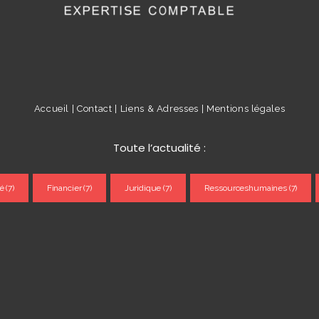
Accueil |
Contact |
Liens & Adresses |
Mentions légales
Toute l’actualité :
é
(7)
Financier
(7)
Juridique
(7)
Ressourceshumaines
(7)