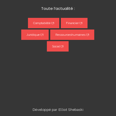
Toute l’actualité :
Comptabilité
(7)
Financier
(7)
Juridique
(7)
Ressourceshumaines
(7)
Social
(7)
Développé par
Elliot Shebaski